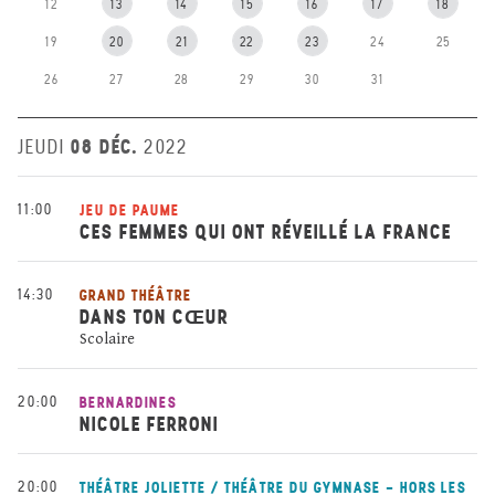
12
13
14
15
16
17
18
19
20
21
22
23
24
25
26
27
28
29
30
31
08 DÉC.
JEUDI
2022
11:00
JEU DE PAUME
CES FEMMES QUI ONT RÉVEILLÉ LA FRANCE
14:30
GRAND THÉÂTRE
DANS TON CŒUR
Scolaire
20:00
BERNARDINES
NICOLE FERRONI
20:00
THÉÂTRE JOLIETTE / THÉÂTRE DU GYMNASE - HORS LES