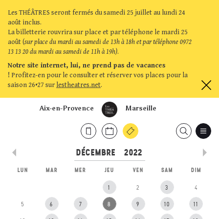
Les THÉÂTRES seront fermés du samedi 25 juillet au lundi 24
août inclus.
La billetterie rouvrira sur place et par téléphone le mardi 25
août (
sur place du mardi au samedi de 13h à 18h et par téléphone 0972
13 13 20 du mardi au samedi de 11h à 19h)
.
Notre site internet, lui, ne prend pas de vacances
!
Profitez-en pour le consulter et réserver vos places pour la
saison 26•27 sur
lestheatres.net
.
Aix-en-Provence
Marseille
LUN
MAR
MER
JEU
VEN
SAM
DIM
1
2
3
4
5
6
7
8
9
10
11