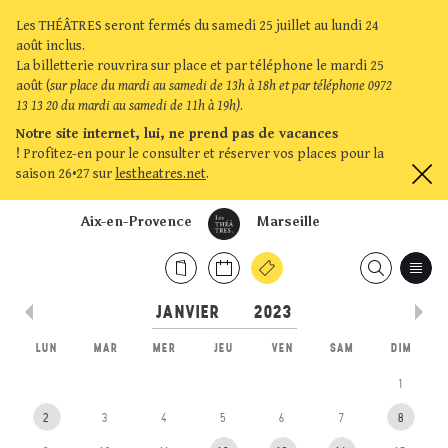
Les THÉÂTRES seront fermés du samedi 25 juillet au lundi 24
août inclus.
La billetterie rouvrira sur place et par téléphone le mardi 25
août (
sur place du mardi au samedi de 13h à 18h et par téléphone 0972
13 13 20 du mardi au samedi de 11h à 19h)
.
Notre site internet, lui, ne prend pas de vacances
!
Profitez-en pour le consulter et réserver vos places pour la
saison 26•27 sur
lestheatres.net
.
Aix-en-Provence
Marseille
LUN
MAR
MER
JEU
VEN
SAM
DIM
1
2
3
4
5
6
7
8