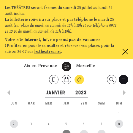
Les THÉÂTRES seront fermés du samedi 25 juillet au lundi 24
août inclus.
La billetterie rouvrira sur place et par téléphone le mardi 25
août (
sur place du mardi au samedi de 13h à 18h et par téléphone 0972
13 13 20 du mardi au samedi de 11h à 19h)
.
Notre site internet, lui, ne prend pas de vacances
!
Profitez-en pour le consulter et réserver vos places pour la
saison 26•27 sur
lestheatres.net
.
Aix-en-Provence
Marseille
LUN
MAR
MER
JEU
VEN
SAM
DIM
1
2
3
4
5
6
7
8