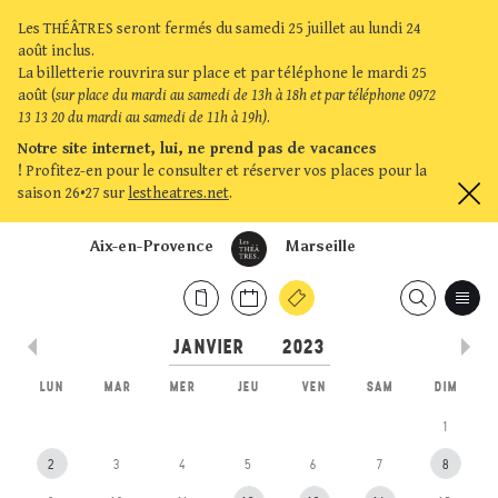
Les THÉÂTRES seront fermés du samedi 25 juillet au lundi 24
août inclus.
La billetterie rouvrira sur place et par téléphone le mardi 25
août (
sur place du mardi au samedi de 13h à 18h et par téléphone 0972
13 13 20 du mardi au samedi de 11h à 19h)
.
Notre site internet, lui, ne prend pas de vacances
!
Profitez-en pour le consulter et réserver vos places pour la
saison 26•27 sur
lestheatres.net
.
Aix-en-Provence
Marseille
LUN
MAR
MER
JEU
VEN
SAM
DIM
1
2
3
4
5
6
7
8