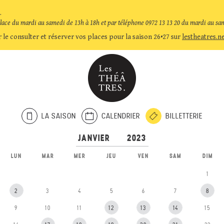
.
place du mardi au samedi de 13h à 18h et par téléphone 0972 13 13 20 du mardi au sa
 le consulter et réserver vos places pour la saison 26•27 sur
lestheatres.n
LA SAISON
CALENDRIER
BILLETTERIE
LUN
MAR
MER
JEU
VEN
SAM
DIM
1
2
3
4
5
6
7
8
9
10
11
12
13
14
15