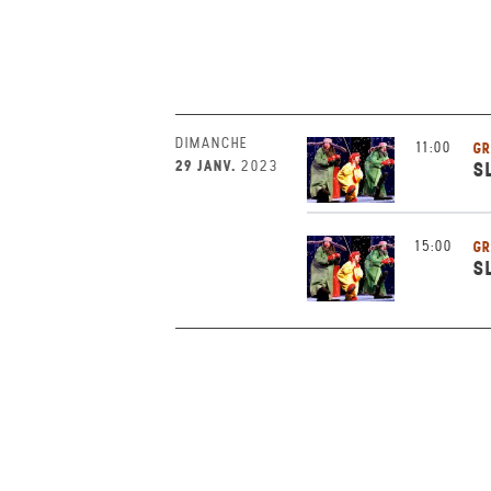
DIMANCHE
11:00
GR
29 JANV.
2023
S
15:00
GR
S