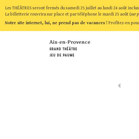
Les THÉÂTRES seront fermés du samedi 25 juillet au lundi 24 août inclus
La billetterie rouvrira sur place et par téléphone le mardi 25 août (
sur 
Notre site internet, lui, ne prend pas de vacances !
Profitez-en pour
Aix-en-Provence
GRAND THÉÂTRE
JEU DE PAUME