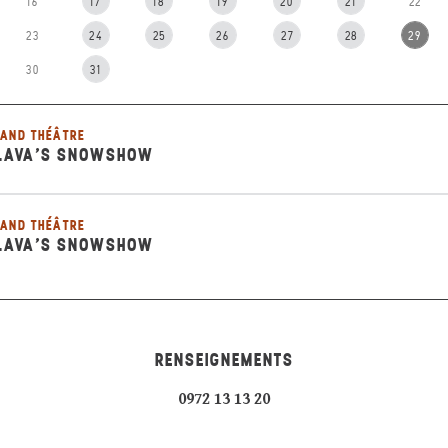
16
17
18
19
20
21
22
23
24
25
26
27
28
29
30
31
AND THÉÂTRE
LAVA’S SNOWSHOW
AND THÉÂTRE
LAVA’S SNOWSHOW
RENSEIGNEMENTS
0972 13 13 20