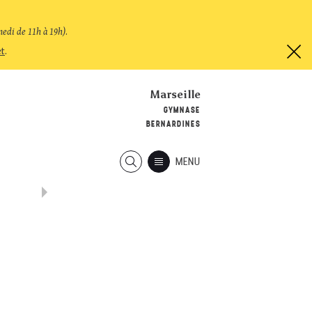
medi de 11h à 19h)
.
et
.
Marseille
GYMNASE
BERNARDINES
MENU