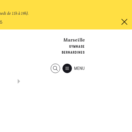
medi de 11h à 19h)
.
et
.
Marseille
GYMNASE
BERNARDINES
MENU