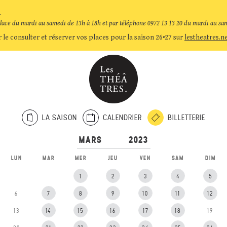
.
place du mardi au samedi de 13h à 18h et par téléphone 0972 13 13 20 du mardi au sa
 le consulter et réserver vos places pour la saison 26•27 sur
lestheatres.n
LA SAISON
CALENDRIER
BILLETTERIE
LUN
MAR
MER
JEU
VEN
SAM
DIM
1
2
3
4
5
6
7
8
9
10
11
12
13
14
15
16
17
18
19