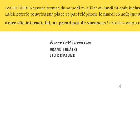
Les THÉÂTRES seront fermés du samedi 25 juillet au lundi 24 août inclus
La billetterie rouvrira sur place et par téléphone le mardi 25 août (
sur 
Notre site internet, lui, ne prend pas de vacances !
Profitez-en pour
Aix-en-Provence
GRAND THÉÂTRE
JEU DE PAUME