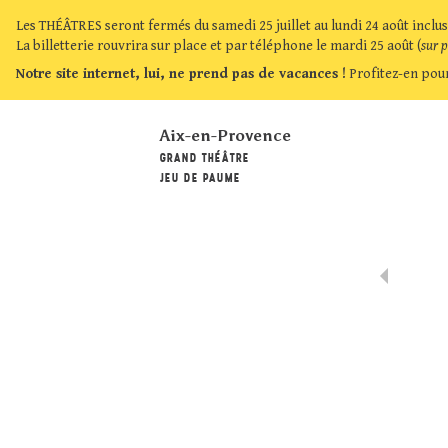
Les THÉÂTRES seront fermés du samedi 25 juillet au lundi 24 août inclus
La billetterie rouvrira sur place et par téléphone le mardi 25 août (
sur 
Notre site internet, lui, ne prend pas de vacances !
Profitez-en pour
Aix-en-Provence
GRAND THÉÂTRE
JEU DE PAUME