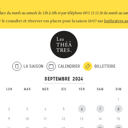
.
place du mardi au samedi de 13h à 18h et par téléphone 0972 13 13 20 du mardi au sa
 le consulter et réserver vos places pour la saison 26•27 sur
lestheatres.n
LA SAISON
CALENDRIER
BILLETTERIE
LUN
MAR
MER
JEU
VEN
SAM
DIM
1
2
3
4
5
6
7
8
9
10
11
12
13
14
15