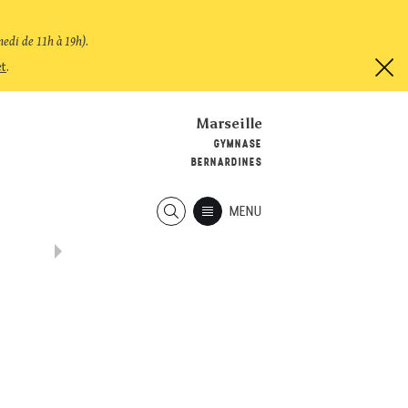
medi de 11h à 19h)
.
et
.
Marseille
GYMNASE
BERNARDINES
MENU