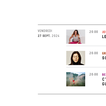
VENDREDI
20:00
JE
27 SEPT.
2024
L
20:00
GR
S
20:00
BE
C
G