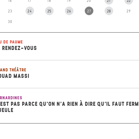
16
17
18
19
20
21
22
23
24
25
26
27
28
29
30
U DE PAUME
E RENDEZ-VOUS
AND THÉÂTRE
OUAD MASSI
RNARDINES
’EST PAS PARCE QU’ON N’A RIEN À DIRE QU’IL FAUT FER
UEULE