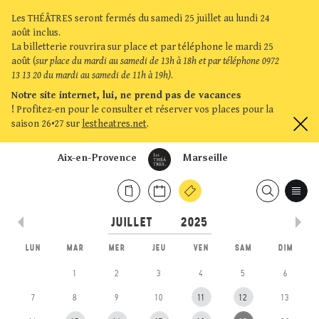
Les THÉÂTRES seront fermés du samedi 25 juillet au lundi 24
août inclus.
La billetterie rouvrira sur place et par téléphone le mardi 25
août (
sur place du mardi au samedi de 13h à 18h et par téléphone 0972
13 13 20 du mardi au samedi de 11h à 19h)
.
Notre site internet, lui, ne prend pas de vacances
!
Profitez-en pour le consulter et réserver vos places pour la
saison 26•27 sur
lestheatres.net
.
Aix-en-Provence
Marseille
LUN
MAR
MER
JEU
VEN
SAM
DIM
1
2
3
4
5
6
7
8
9
10
11
12
13