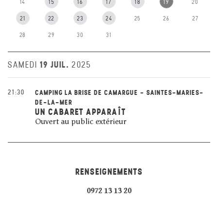
14
15
16
17
18
19
20
21
22
23
24
25
26
27
28
29
30
31
19 JUIL.
SAMEDI
2025
21:30
CAMPING LA BRISE DE CAMARGUE - SAINTES-MARIES-
DE-LA-MER
UN CABARET APPARAÎT
Ouvert au public extérieur
RENSEIGNEMENTS
0972 13 13 20