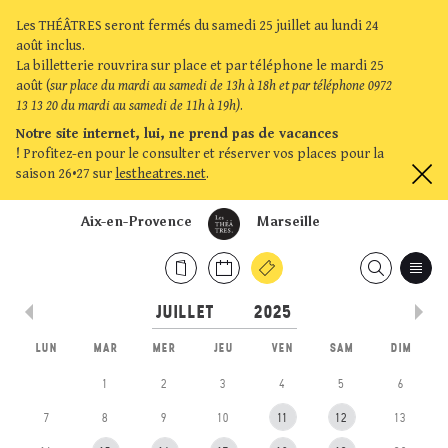
Les THÉÂTRES seront fermés du samedi 25 juillet au lundi 24
août inclus.
La billetterie rouvrira sur place et par téléphone le mardi 25
août (
sur place du mardi au samedi de 13h à 18h et par téléphone 0972
13 13 20 du mardi au samedi de 11h à 19h)
.
Notre site internet, lui, ne prend pas de vacances
!
Profitez-en pour le consulter et réserver vos places pour la
saison 26•27 sur
lestheatres.net
.
Aix-en-Provence
Marseille
LUN
MAR
MER
JEU
VEN
SAM
DIM
1
2
3
4
5
6
7
8
9
10
11
12
13