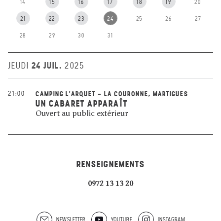
14
15
16
17
18
19
20
21
22
23
24
25
26
27
28
29
30
31
24 JUIL.
JEUDI
2025
21:00
CAMPING L'ARQUET - LA COURONNE, MARTIGUES
UN CABARET APPARAÎT
Ouvert au public extérieur
RENSEIGNEMENTS
0972 13 13 20
NEWSLETTER
YOUTUBE
INSTAGRAM