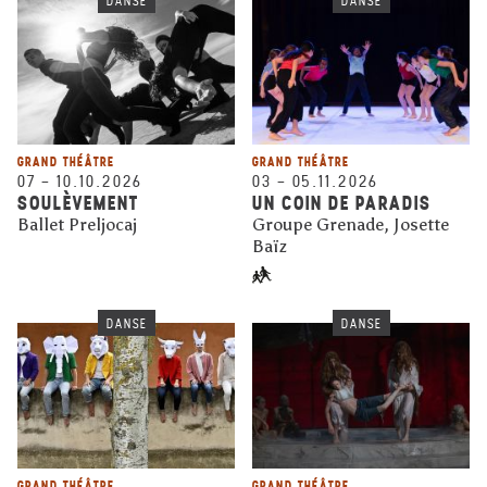
DANSE
DANSE
GRAND THÉÂTRE
GRAND THÉÂTRE
07
–
10.10.2026
03
–
05.11.2026
SOULÈVEMENT
UN COIN DE PARADIS
Ballet Preljocaj
Groupe Grenade, Josette
Baïz
DANSE
DANSE
GRAND THÉÂTRE
GRAND THÉÂTRE