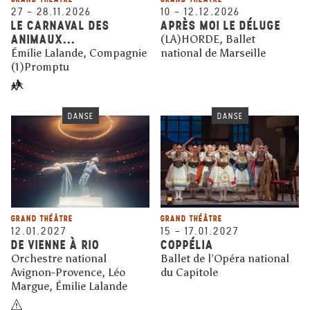
27
–
28.11.2026
10
–
12.12.2026
LE CARNAVAL DES
APRÈS MOI LE DÉLUGE
ANIMAUX...
(LA)HORDE, Ballet
Émilie Lalande, Compagnie
national de Marseille
(1)Promptu
DANSE
DANSE
GRAND THÉÂTRE
GRAND THÉÂTRE
12.01.2027
15
–
17.01.2027
DE VIENNE À RIO
COPPÉLIA
Orchestre national
Ballet de l’Opéra national
Avignon-Provence, Léo
du Capitole
Margue, Émilie Lalande