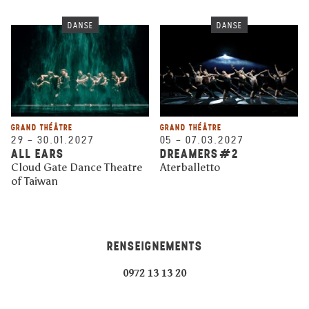
DANSE
DANSE
GRAND THÉÂTRE
GRAND THÉÂTRE
29
–
30.01.2027
05
–
07.03.2027
ALL EARS
DREAMERS#2
Cloud Gate Dance Theatre
Aterballetto
of Taiwan
RENSEIGNEMENTS
0972 13 13 20