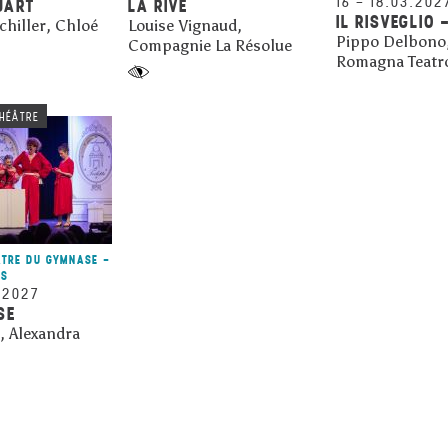
16
–
18.03.202
UART
LA RIVE
IL RISVEGLIO 
chiller, Chloé
Louise Vignaud,
Pippo Delbono,
Compagnie La Résolue
Romagna Teatr
HÉÂTRE
ÂTRE DU GYMNASE -
RS
.2027
SE
, Alexandra