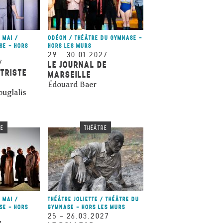
 MAI /
ODÉON / THÉÂTRE DU GYMNASE -
SE - HORS
HORS LES MURS
29
–
30.01.2027
7
LE JOURNAL DE
 TRISTE
MARSEILLE
Édouard Baer
ouglalis
RE
THÉÂTRE
 MAI /
THÉÂTRE JOLIETTE / THÉÂTRE DU
SE - HORS
GYMNASE - HORS LES MURS
25
–
26.03.2027