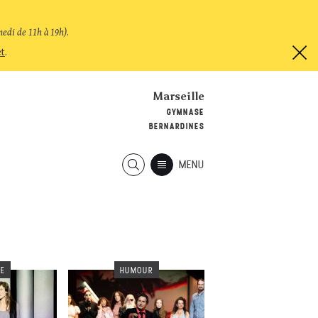
medi de 11h à 19h)
.
et
.
Marseille
GYMNASE
BERNARDINES
MENU
RE
HUMOUR