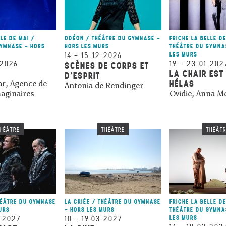
LLE DE MAI /
ODÉON / THÉÂTRE DU GYMNASE -
FRICHE LA BELLE DE
GYMNASE - HORS
HORS LES MURS
THÉÂTRE DU GYMNA
14
–
15.12.2026
LES MURS
.2026
19
–
23.01.202
SCÈNES DE CORPS ET
LA CHAIR EST
D’ESPRIT
HÉLAS
ar, Agence de
Antonia de Rendinger
aginaires
Ovidie, Anna M
HÉÂTRE
THÉÂTRE
THÉÂT
HÉÂTRE DU GYMNASE
LA CRIÉE / THÉÂTRE DU GYMNASE
FRICHE LA BELLE DE
URS
- HORS LES MURS
THÉÂTRE DU GYMNA
.2027
10
–
19.03.2027
LES MURS