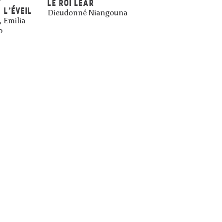
7
LE ROI LEAR
- L’ÉVEIL
Dieudonné Niangouna
 Emilia
o