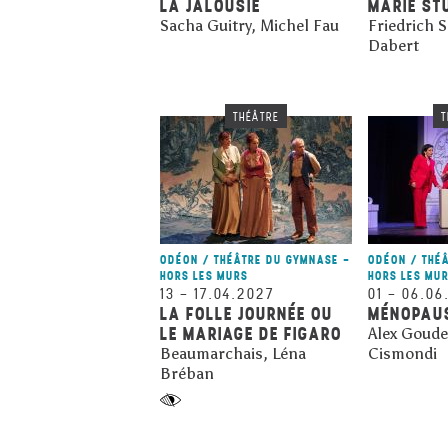
LA JALOUSIE
MARIE ST
Sacha Guitry, Michel Fau
Friedrich S
Dabert
THÉÂTRE
T
ODÉON / THÉÂTRE DU GYMNASE -
ODÉON / THÉ
HORS LES MURS
HORS LES MU
13
–
17.04.2027
01
–
06.06
LA FOLLE JOURNÉE OU
MÉNOPAU
LE MARIAGE DE FIGARO
Alex Goude
Beaumarchais, Léna
Cismondi
Bréban