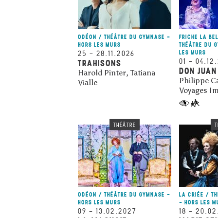
ODÉON / THÉÂTRE DU GYMNASE -
FRICHE LA BE
HORS LES MURS
THÉÂTRE DU 
25
–
28.11.2026
LES MURS
01
–
04.12
TRAHISONS
DON JUAN
Harold Pinter, Tatiana
Philippe C
Vialle
Voyages Im
THÉÂTRE
T
ODÉON / THÉÂTRE DU GYMNASE -
LA CRIÉE / T
HORS LES MURS
- HORS LES M
09
–
13.02.2027
18
–
20.02