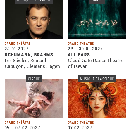
MUSIQUE CLASSIQUE
DANSE
GRAND THÉÂTRE
GRAND THÉÂTRE
26.01.2027
29
–
30.01.2027
SCHUMANN, BRAHMS
ALL EARS
Les Siècles, Renaud
Cloud Gate Dance Theatre
Capuçon, Clemens Hagen
of Taiwan
CIRQUE
MUSIQUE CLASSIQUE
GRAND THÉÂTRE
GRAND THÉÂTRE
05
–
07.02.2027
09.02.2027