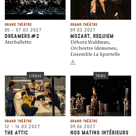
GRAND THÉÂTRE
GRAND THÉÂTRE
05
–
07.03.2027
09.03.2027
DREAMERS#2
MOZART, REQUIEM
Aterballetto
Débora Waldman,
Orchestre Idomeneo,
Ensemble La Sportelle
CIRQUE
TRIBU
GRAND THÉÂTRE
GRAND THÉÂTRE
12
–
14.03.2027
09.04.2027
THE ATTIC
NOS MATINS INTÉRIEURS