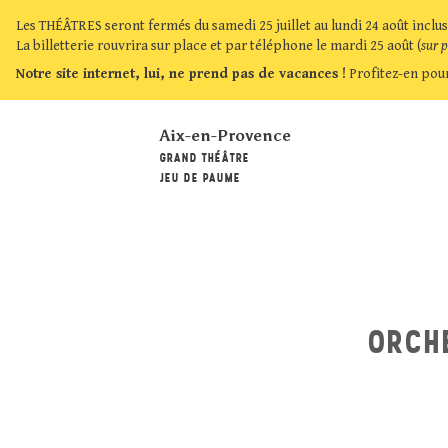
Les THÉÂTRES seront fermés du samedi 25 juillet au lundi 24 août inclus
La billetterie rouvrira sur place et par téléphone le mardi 25 août (
sur 
Notre site internet, lui, ne prend pas de vacances !
Profitez-en pour
Aix-en-Provence
GRAND THÉÂTRE
JEU DE PAUME
ORCHE