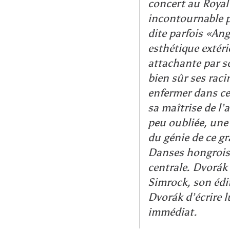
concert au Royal 
incontournable p
dite parfois «Ang
esthétique extér
attachante par so
bien sûr ses raci
enfermer dans cet
sa maîtrise de l’
peu oubliée, une 
du génie de ce g
Danses hongroise
centrale. Dvorák
Simrock, son édit
Dvorák d’écrire 
immédiat.