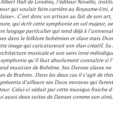
Albert Hall de Londres, l’éditeur Novello, insti
our qui voulait faire carrière au Royaume-Uni,
laise». C’est donc un artisan au fait de son art,
ieure, qui écrit cette symphonie en sol majeur, 
n langage particulier qui tend déjà à l’universa
nes dans le folklore bohémien et slave mais Dvor
te image qui caricaturerait son élan créatif. Sa
architecture musicale et son sens inné mélodique
symphonie qu’il faut absolument connaître si l’
rand musicien de Bohême. Ses Danses slaves ne s
s de Brahms. Dans les deux cas il s’agit de thè
 présenta d’ailleurs ses Duos moraves qui furen
eur. Celui-ci séduit par cette musique fraiche d
lui aussi deux suites de Danses comme son aîné