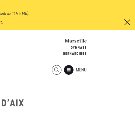
medi de 11h à 19h)
.
et
.
Marseille
GYMNASE
BERNARDINES
MENU
 D'AIX