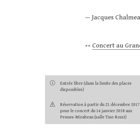
— Jacques Chalmeau
++
Concert au Grand
Entrée libre (dans la limite des places
disponibles)
Réservation à partir du 21 décembre 2017
pour le concert du 14 janvier 2018 aux
Pennes-Mirabeau (salle Tino Rossi)