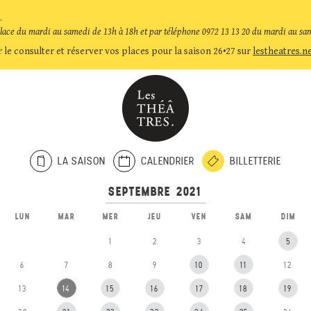
.
place du mardi au samedi de 13h à 18h et par téléphone 0972 13 13 20 du mardi au sa
 le consulter et réserver vos places pour la saison 26•27 sur
lestheatres.n
LA SAISON
CALENDRIER
BILLETTERIE
LUN
MAR
MER
JEU
VEN
SAM
DIM
1
2
3
4
5
6
7
8
9
10
11
12
13
14
15
16
17
18
19