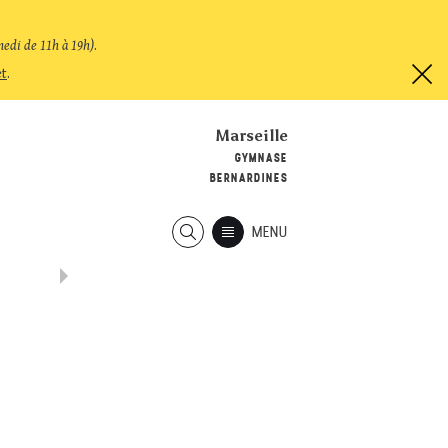
medi de 11h à 19h)
.
et
.
Marseille
GYMNASE
BERNARDINES
MENU