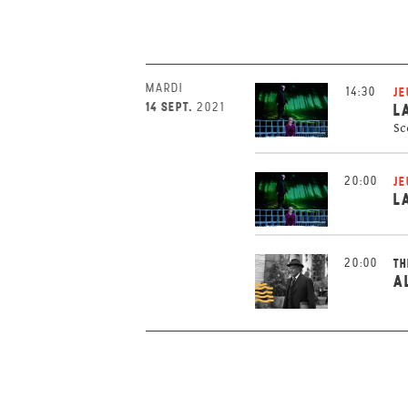
MARDI
14:30
JE
14 SEPT.
2021
L
Sc
20:00
JE
L
20:00
TH
A