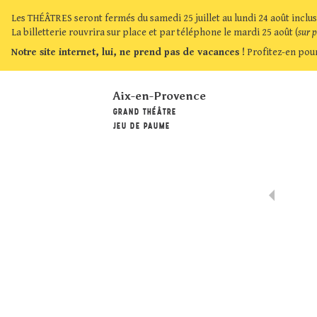
Les THÉÂTRES seront fermés du samedi 25 juillet au lundi 24 août inclus
La billetterie rouvrira sur place et par téléphone le mardi 25 août (
sur 
Notre site internet, lui, ne prend pas de vacances !
Profitez-en pour
Aix-en-Provence
GRAND THÉÂTRE
JEU DE PAUME