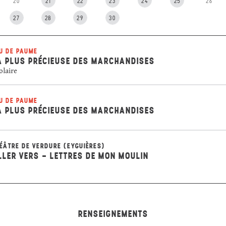
20
21
22
23
24
25
26
27
28
29
30
U DE PAUME
A PLUS PRÉCIEUSE DES MARCHANDISES
olaire
U DE PAUME
A PLUS PRÉCIEUSE DES MARCHANDISES
ÉÂTRE DE VERDURE (EYGUIÈRES)
LLER VERS - LETTRES DE MON MOULIN
RENSEIGNEMENTS