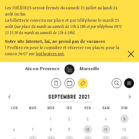
Les THÉÂTRES seront fermés du samedi 25 juillet au lundi 24
août inclus.
La billetterie rouvrira sur place et par téléphone le mardi 25
août (
sur place du mardi au samedi de 13h à 18h et par téléphone 0972
13 13 20 du mardi au samedi de 11h à 19h)
.
Notre site internet, lui, ne prend pas de vacances
!
Profitez-en pour le consulter et réserver vos places pour la
saison 26•27 sur
lestheatres.net
.
Aix-en-Provence
Marseille
LUN
MAR
MER
JEU
VEN
SAM
DIM
1
2
3
4
5
6
7
8
9
10
11
12