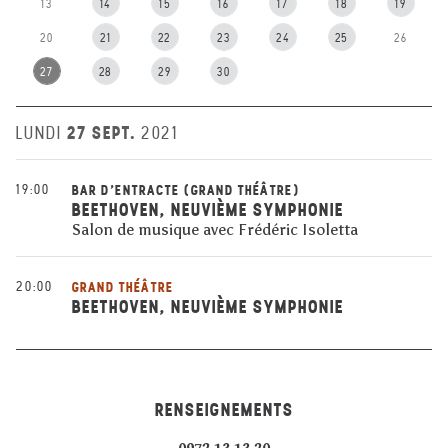
13
14
15
16
17
18
19
20
21
22
23
24
25
26
27
28
29
30
27 SEPT.
LUNDI
2021
19:00
BAR D'ENTRACTE (GRAND THÉÂTRE)
BEETHOVEN, NEUVIÈME SYMPHONIE
Salon de musique avec Frédéric Isoletta
20:00
GRAND THÉÂTRE
BEETHOVEN, NEUVIÈME SYMPHONIE
RENSEIGNEMENTS