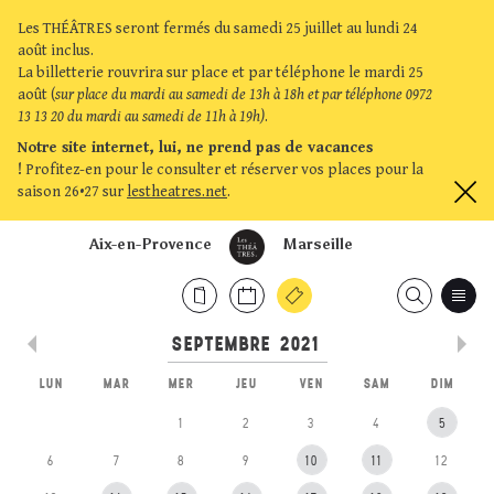
Les THÉÂTRES seront fermés du samedi 25 juillet au lundi 24
août inclus.
La billetterie rouvrira sur place et par téléphone le mardi 25
août (
sur place du mardi au samedi de 13h à 18h et par téléphone 0972
13 13 20 du mardi au samedi de 11h à 19h)
.
Notre site internet, lui, ne prend pas de vacances
!
Profitez-en pour le consulter et réserver vos places pour la
saison 26•27 sur
lestheatres.net
.
Aix-en-Provence
Marseille
LUN
MAR
MER
JEU
VEN
SAM
DIM
1
2
3
4
5
6
7
8
9
10
11
12