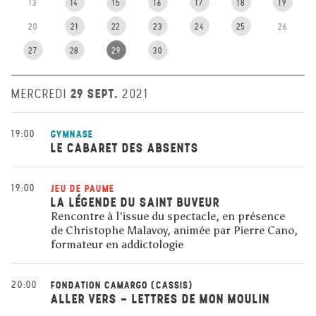
13
14
15
16
17
18
19
20
21
22
23
24
25
26
27
28
29
30
29 SEPT.
MERCREDI
2021
19:00
GYMNASE
LE CABARET DES ABSENTS
19:00
JEU DE PAUME
LA LÉGENDE DU SAINT BUVEUR
Rencontre à l'issue du spectacle, en présence
de Christophe Malavoy, animée par Pierre Cano,
formateur en addictologie
20:00
FONDATION CAMARGO (CASSIS)
ALLER VERS - LETTRES DE MON MOULIN