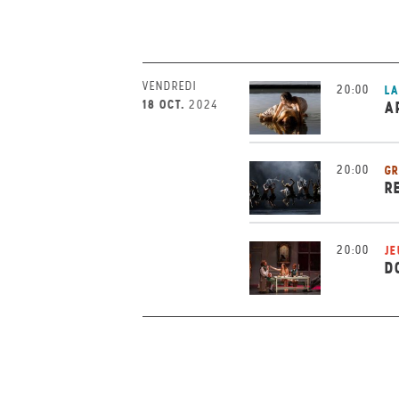
VENDREDI
20:00
LA
18 OCT.
2024
A
20:00
GR
R
20:00
JE
D