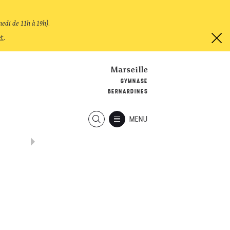
medi de 11h à 19h)
.
et
.
Marseille
GYMNASE
BERNARDINES
MENU