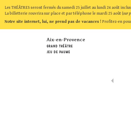
Les THÉÂTRES seront fermés du samedi 25 juillet au lundi 24 août inclus
La billetterie rouvrira sur place et par téléphone le mardi 25 août (
sur 
Notre site internet, lui, ne prend pas de vacances !
Profitez-en pour
Aix-en-Provence
GRAND THÉÂTRE
JEU DE PAUME