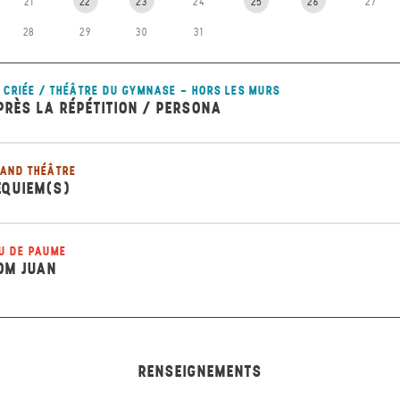
21
22
23
24
25
26
27
28
29
30
31
 CRIÉE / THÉÂTRE DU GYMNASE - HORS LES MURS
PRÈS LA RÉPÉTITION / PERSONA
AND THÉÂTRE
EQUIEM(S)
U DE PAUME
OM JUAN
RENSEIGNEMENTS