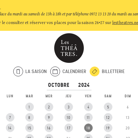
.
place du mardi au samedi de 13h à 18h et par téléphone 0972 13 13 20 du mardi au sa
 le consulter et réserver vos places pour la saison 26•27 sur
lestheatres.n
LA SAISON
CALENDRIER
BILLETTERIE
LUN
MAR
MER
JEU
VEN
SAM
DIM
1
2
3
4
5
6
7
8
9
10
11
12
13
14
15
16
17
18
19
20