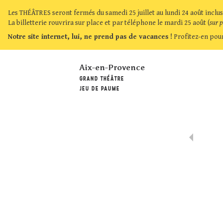
Les THÉÂTRES seront fermés du samedi 25 juillet au lundi 24 août inclus
La billetterie rouvrira sur place et par téléphone le mardi 25 août (
sur 
Notre site internet, lui, ne prend pas de vacances !
Profitez-en pour
Aix-en-Provence
GRAND THÉÂTRE
JEU DE PAUME