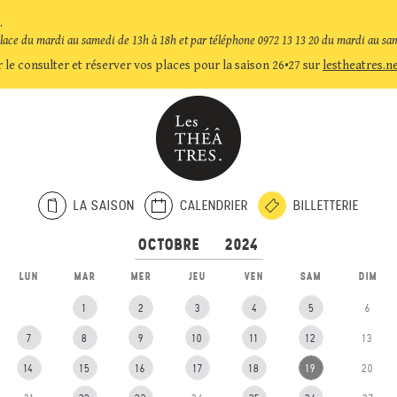
.
place du mardi au samedi de 13h à 18h et par téléphone 0972 13 13 20 du mardi au sa
 le consulter et réserver vos places pour la saison 26•27 sur
lestheatres.n
LA SAISON
CALENDRIER
BILLETTERIE
LUN
MAR
MER
JEU
VEN
SAM
DIM
1
2
3
4
5
6
7
8
9
10
11
12
13
14
15
16
17
18
19
20