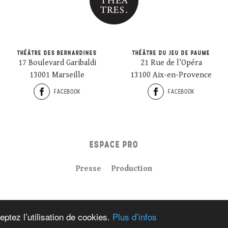
THÉÂTRE DES BERNARDINES
THÉÂTRE DU JEU DE PAUME
17 Boulevard Garibaldi
21 Rue de l’Opéra
13001 Marseille
13100 Aix-en-Provence
FACEBOOK
FACEBOOK
ESPACE PRO
Presse
Production
Plan du site
Crédits
Mentions légales
eptez l’utilisation de cookies.
Plus d’infos