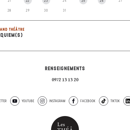
21
22
23
24
25
26
27
28
29
30
31
AND THÉÂTRE
EQUIEM(S)
RENSEIGNEMENTS
0972 13 13 20
TTER
YOUTUBE
INSTAGRAM
FACEBOOK
TIKTOK