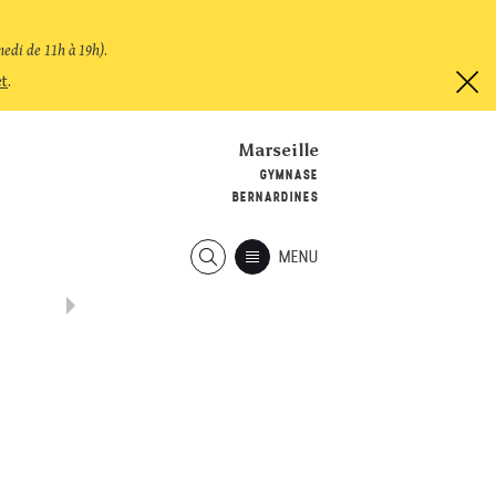
medi de 11h à 19h)
.
et
.
Marseille
GYMNASE
BERNARDINES
MENU