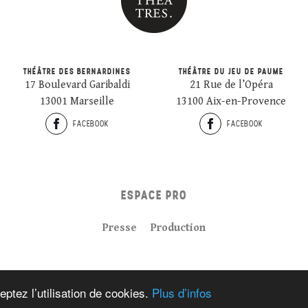
THÉÂTRE DES BERNARDINES
THÉÂTRE DU JEU DE PAUME
17 Boulevard Garibaldi
21 Rue de l’Opéra
13001 Marseille
13100 Aix-en-Provence
FACEBOOK
FACEBOOK
ESPACE PRO
Presse
Production
Plan du site
Crédits
Mentions légales
eptez l’utilisation de cookies.
Plus d’infos