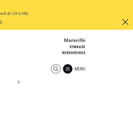
medi de 11h à 19h)
.
et
.
Marseille
GYMNASE
BERNARDINES
MENU