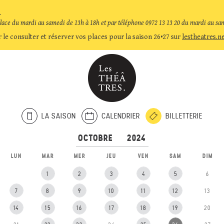
.
place du mardi au samedi de 13h à 18h et par téléphone 0972 13 13 20 du mardi au sa
 le consulter et réserver vos places pour la saison 26•27 sur
lestheatres.n
LA SAISON
CALENDRIER
BILLETTERIE
LUN
MAR
MER
JEU
VEN
SAM
DIM
1
2
3
4
5
6
7
8
9
10
11
12
13
14
15
16
17
18
19
20