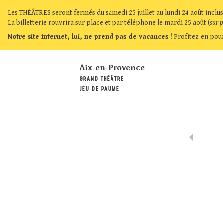
Les THÉÂTRES seront fermés du samedi 25 juillet au lundi 24 août inclus
La billetterie rouvrira sur place et par téléphone le mardi 25 août (
sur 
Notre site internet, lui, ne prend pas de vacances !
Profitez-en pour
Aix-en-Provence
GRAND THÉÂTRE
JEU DE PAUME