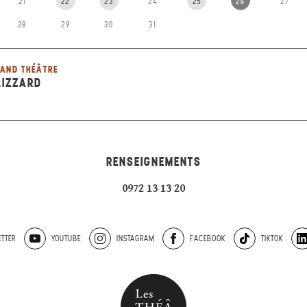
21
22
23
24
25
26
27
28
29
30
31
AND THÉÂTRE
LIZZARD
RENSEIGNEMENTS
0972 13 13 20
TTER
YOUTUBE
INSTAGRAM
FACEBOOK
TIKTOK