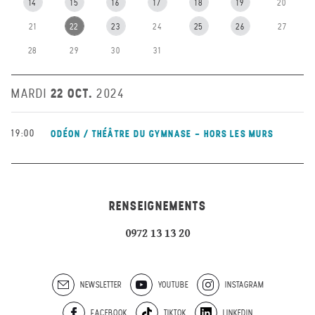
14
15
16
17
18
19
20
21
22
23
24
25
26
27
28
29
30
31
22 OCT.
MARDI
2024
19:00
ODÉON / THÉÂTRE DU GYMNASE - HORS LES MURS
RENSEIGNEMENTS
0972 13 13 20
NEWSLETTER
YOUTUBE
INSTAGRAM
FACEBOOK
TIKTOK
LINKEDIN