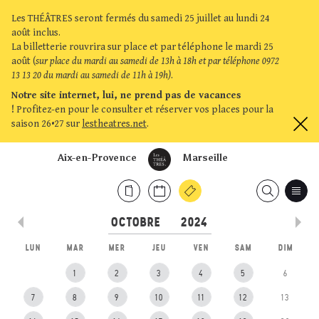
Les THÉÂTRES seront fermés du samedi 25 juillet au lundi 24
août inclus.
La billetterie rouvrira sur place et par téléphone le mardi 25
août (
sur place du mardi au samedi de 13h à 18h et par téléphone 0972
13 13 20 du mardi au samedi de 11h à 19h)
.
Notre site internet, lui, ne prend pas de vacances
!
Profitez-en pour le consulter et réserver vos places pour la
saison 26•27 sur
lestheatres.net
.
Aix-en-Provence
Marseille
LUN
MAR
MER
JEU
VEN
SAM
DIM
1
2
3
4
5
6
7
8
9
10
11
12
13