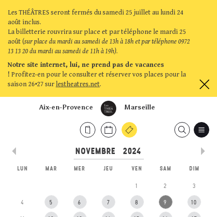
Les THÉÂTRES seront fermés du samedi 25 juillet au lundi 24
août inclus.
La billetterie rouvrira sur place et par téléphone le mardi 25
août (
sur place du mardi au samedi de 13h à 18h et par téléphone 0972
13 13 20 du mardi au samedi de 11h à 19h)
.
Notre site internet, lui, ne prend pas de vacances
!
Profitez-en pour le consulter et réserver vos places pour la
saison 26•27 sur
lestheatres.net
.
Aix-en-Provence
Marseille
LUN
MAR
MER
JEU
VEN
SAM
DIM
1
2
3
4
5
6
7
8
9
10