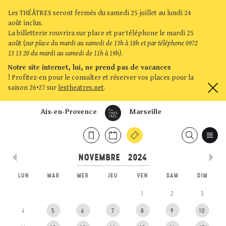
Les THÉÂTRES seront fermés du samedi 25 juillet au lundi 24
août inclus.
La billetterie rouvrira sur place et par téléphone le mardi 25
août (
sur place du mardi au samedi de 13h à 18h et par téléphone 0972
13 13 20 du mardi au samedi de 11h à 19h)
.
Notre site internet, lui, ne prend pas de vacances
!
Profitez-en pour le consulter et réserver vos places pour la
saison 26•27 sur
lestheatres.net
.
Aix-en-Provence
Marseille
LUN
MAR
MER
JEU
VEN
SAM
DIM
1
2
3
4
5
6
7
8
9
10