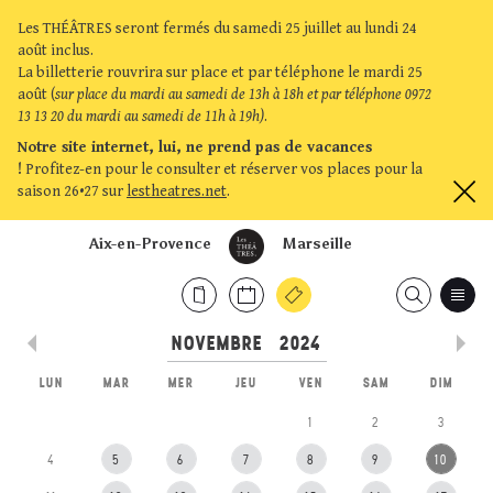
Les THÉÂTRES seront fermés du samedi 25 juillet au lundi 24
août inclus.
La billetterie rouvrira sur place et par téléphone le mardi 25
août (
sur place du mardi au samedi de 13h à 18h et par téléphone 0972
13 13 20 du mardi au samedi de 11h à 19h)
.
Notre site internet, lui, ne prend pas de vacances
!
Profitez-en pour le consulter et réserver vos places pour la
saison 26•27 sur
lestheatres.net
.
Aix-en-Provence
Marseille
LUN
MAR
MER
JEU
VEN
SAM
DIM
1
2
3
4
5
6
7
8
9
10