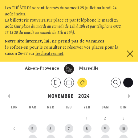
Les THÉÂTRES seront fermés du samedi 25 juillet au lundi 24
août inclus.
La billetterie rouvrira sur place et par téléphone le mardi 25
août (
sur place du mardi au samedi de 13h à 18h et par téléphone 0972
13 13 20 du mardi au samedi de 11h à 19h)
.
Notre site internet, lui, ne prend pas de vacances
!
Profitez-en pour le consulter et réserver vos places pour la
saison 26•27 sur
lestheatres.net
.
Aix-en-Provence
Marseille
LUN
MAR
MER
JEU
VEN
SAM
DIM
1
2
3
4
5
6
7
8
9
10