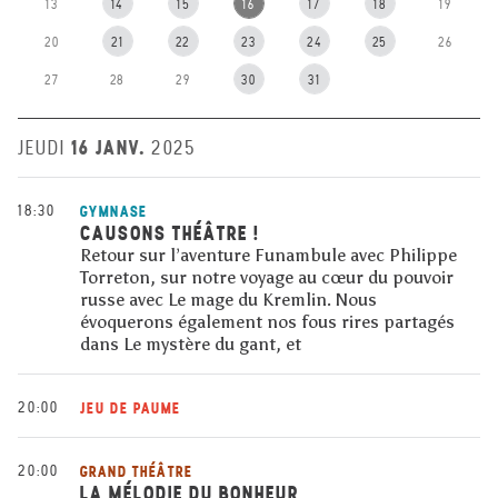
13
14
15
16
17
18
19
20
21
22
23
24
25
26
27
28
29
30
31
16 JANV.
JEUDI
2025
18:30
GYMNASE
CAUSONS THÉÂTRE !
Retour sur l’aventure Funambule avec Philippe
Torreton, sur notre voyage au cœur du pouvoir
russe avec Le mage du Kremlin. Nous
évoquerons également nos fous rires partagés
dans Le mystère du gant, et
20:00
JEU DE PAUME
20:00
GRAND THÉÂTRE
LA MÉLODIE DU BONHEUR