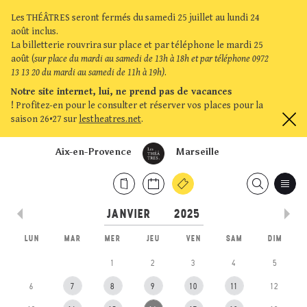
Les THÉÂTRES seront fermés du samedi 25 juillet au lundi 24
août inclus.
La billetterie rouvrira sur place et par téléphone le mardi 25
août (
sur place du mardi au samedi de 13h à 18h et par téléphone 0972
13 13 20 du mardi au samedi de 11h à 19h)
.
Notre site internet, lui, ne prend pas de vacances
!
Profitez-en pour le consulter et réserver vos places pour la
saison 26•27 sur
lestheatres.net
.
Aix-en-Provence
Marseille
LUN
MAR
MER
JEU
VEN
SAM
DIM
1
2
3
4
5
6
7
8
9
10
11
12