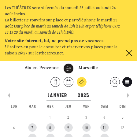
Les THÉÂTRES seront fermés du samedi 25 juillet au lundi 24
août inclus.
La billetterie rouvrira sur place et par téléphone le mardi 25
août (
sur place du mardi au samedi de 13h à 18h et par téléphone 0972
13 13 20 du mardi au samedi de 11h à 19h)
.
Notre site internet, lui, ne prend pas de vacances
!
Profitez-en pour le consulter et réserver vos places pour la
saison 26•27 sur
lestheatres.net
.
Aix-en-Provence
Marseille
LUN
MAR
MER
JEU
VEN
SAM
DIM
1
2
3
4
5
6
7
8
9
10
11
12