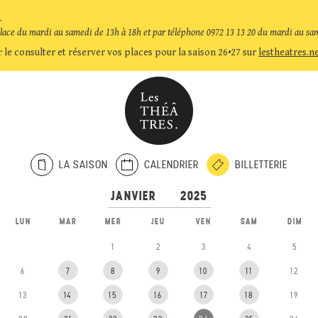
.
place du mardi au samedi de 13h à 18h et par téléphone 0972 13 13 20 du mardi au sa
 le consulter et réserver vos places pour la saison 26•27 sur
lestheatres.n
LA SAISON
CALENDRIER
BILLETTERIE
LUN
MAR
MER
JEU
VEN
SAM
DIM
1
2
3
4
5
6
7
8
9
10
11
12
13
14
15
16
17
18
19