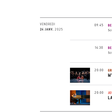
VENDREDI
09:45
BE
24 JANV.
2025
Sc
14:30
BE
Sc
20:00
GR
M
20:00
JE
L