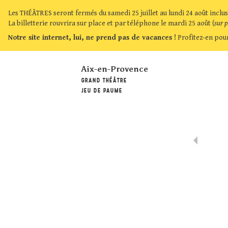
Les THÉÂTRES seront fermés du samedi 25 juillet au lundi 24 août inclus
La billetterie rouvrira sur place et par téléphone le mardi 25 août (
sur 
Notre site internet, lui, ne prend pas de vacances !
Profitez-en pour
Aix-en-Provence
GRAND THÉÂTRE
JEU DE PAUME