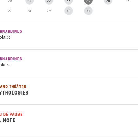
20
21
22
23
24
25
26
27
28
29
30
31
RNARDINES
olaire
RNARDINES
olaire
AND THÉÂTRE
YTHOLOGIES
U DE PAUME
A NOTE