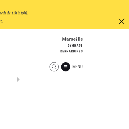
medi de 11h à 19h)
.
et
.
Marseille
GYMNASE
BERNARDINES
MENU