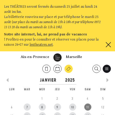
Les THÉÂTRES seront fermés du samedi 25 juillet au lundi 24
août inclus.
La billetterie rouvrira sur place et par téléphone le mardi 25
août (
sur place du mardi au samedi de 13h à 18h et par téléphone 0972
13 13 20 du mardi au samedi de 11h à 19h)
.
Notre site internet, lui, ne prend pas de vacances
!
Profitez-en pour le consulter et réserver vos places pour la
saison 26•27 sur
lestheatres.net
.
Aix-en-Provence
Marseille
LUN
MAR
MER
JEU
VEN
SAM
DIM
1
2
3
4
5
6
7
8
9
10
11
12