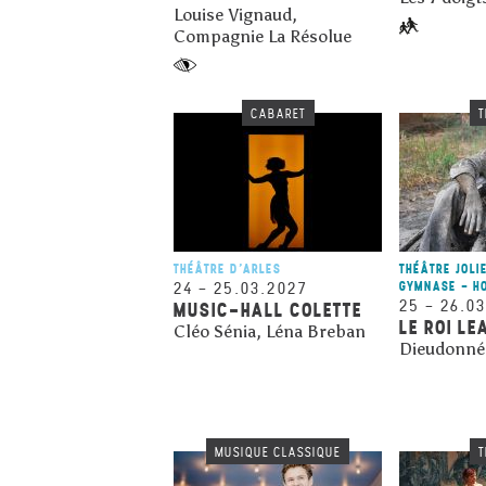
Louise Vignaud,
Compagnie La Résolue
CABARET
T
THÉÂTRE D'ARLES
THÉÂTRE JOLI
24
–
25.03.2027
GYMNASE - H
25
–
26.0
MUSIC-HALL COLETTE
LE ROI LE
Cléo Sénia, Léna Breban
Dieudonné
MUSIQUE CLASSIQUE
T