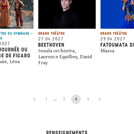
ÂTRE DU GYMNASE -
GRAND THÉÂTRE
GRAND THÉÂTRE
RS
27.04.2027
29.04.2027
.2027
BEETHOVEN
FATOUMATA D
 JOURNÉE OU
Insula orchestra,
Massa
GE DE FIGARO
Laurence Equilbey, David
ais, Léna
Fray
1
…
3
4
5
RENSEIGNEMENTS