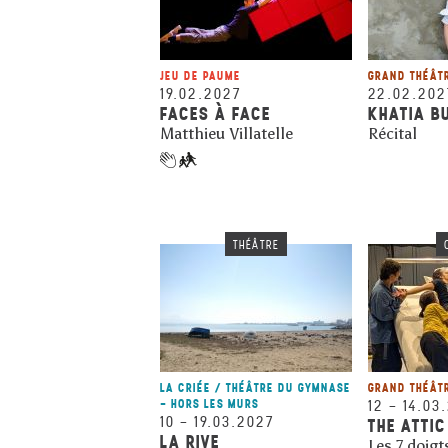
JEU DE PAUME
GRAND THÉÂT
19.02.2027
22.02.202
FACES À FACE
KHATIA BU
Matthieu Villatelle
Récital
THÉÂTRE
LA CRIÉE / THÉÂTRE DU GYMNASE
GRAND THÉÂT
- HORS LES MURS
12
–
14.03
10
–
19.03.2027
THE ATTIC
LA RIVE
Les 7 doigt