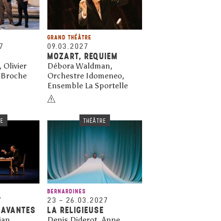
GRAND THÉÂTRE
7
09.03.2027
MOZART, REQUIEM
 Olivier
Débora Waldman,
r Broche
Orchestre Idomeneo,
Ensemble La Sportelle
RE
THÉÂTRE
BERNARDINES
7
23
–
26.03.2027
SAVANTES
LA RELIGIEUSE
ian
Denis Diderot, Anne