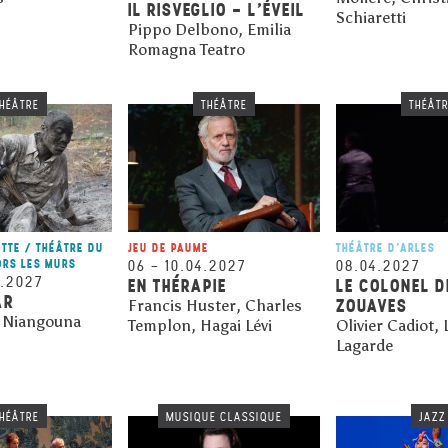
IL RISVEGLIO - L’ÉVEIL
Schiaretti
Pippo Delbono, Emilia
Romagna Teatro
HÉÂTRE
THÉÂTRE
THÉÂT
ETTE / THÉÂTRE DU
JEU DE PAUME
THÉÂTRE D'ARLES
ORS LES MURS
06
–
10.04.2027
08.04.2027
3.2027
EN THÉRAPIE
LE COLONEL D
AR
ZOUAVES
Francis Huster, Charles
 Niangouna
Templon, Hagai Lévi
Olivier Cadiot, 
Lagarde
HÉÂTRE
MUSIQUE CLASSIQUE
JAZZ