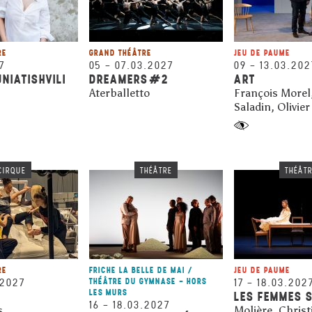
RE
GRAND THÉÂTRE
JEU DE PAUME
7
05
–
07.03.2027
09
–
13.03.202
NIATISHVILI
DREAMERS#2
ART
Aterballetto
François Morel,
Saladin, Olivie
CIRQUE
THÉÂTRE
THÉÂT
RE
FRICHE LA BELLE DE MAI /
JEU DE PAUME
.2027
THÉÂTRE DU GYMNASE - HORS
17
–
18.03.202
LES MURS
LES FEMMES 
16
–
18.03.2027
s
Molière, Christ