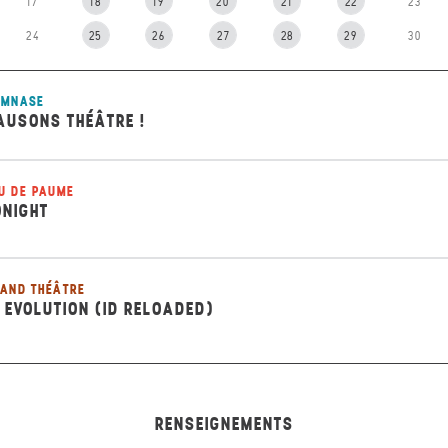
17
18
19
20
21
22
23
24
25
26
27
28
29
30
YMNASE
AUSONS THÉÂTRE !
U DE PAUME
ONIGHT
AND THÉÂTRE
D EVOLUTION (ID RELOADED)
RENSEIGNEMENTS