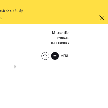
medi de 11h à 19h)
.
et
.
Marseille
GYMNASE
BERNARDINES
MENU