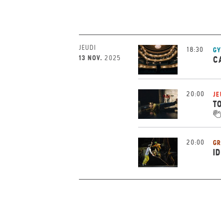
JEUDI
18:30
G
13 NOV.
2025
C
20:00
JE
T
20:00
GR
I