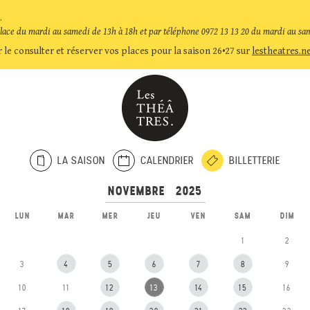
.
place du mardi au samedi de 13h à 18h et par téléphone 0972 13 13 20 du mardi au sa
 le consulter et réserver vos places pour la saison 26•27 sur
lestheatres.n
LA SAISON
CALENDRIER
BILLETTERIE
LUN
MAR
MER
JEU
VEN
SAM
DIM
1
2
3
4
5
6
7
8
9
10
11
12
13
14
15
16