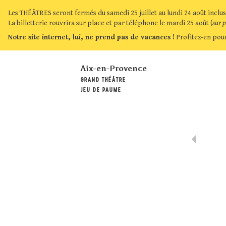
Les THÉÂTRES seront fermés du samedi 25 juillet au lundi 24 août inclus
La billetterie rouvrira sur place et par téléphone le mardi 25 août (
sur 
Notre site internet, lui, ne prend pas de vacances !
Profitez-en pour
Aix-en-Provence
GRAND THÉÂTRE
JEU DE PAUME