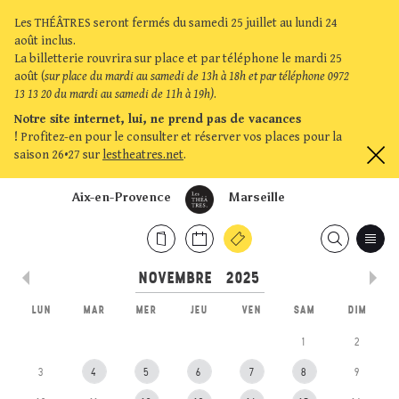
Les THÉÂTRES seront fermés du samedi 25 juillet au lundi 24
août inclus.
La billetterie rouvrira sur place et par téléphone le mardi 25
août (
sur place du mardi au samedi de 13h à 18h et par téléphone 0972
13 13 20 du mardi au samedi de 11h à 19h)
.
Notre site internet, lui, ne prend pas de vacances
!
Profitez-en pour le consulter et réserver vos places pour la
saison 26•27 sur
lestheatres.net
.
Aix-en-Provence
Marseille
LUN
MAR
MER
JEU
VEN
SAM
DIM
1
2
3
4
5
6
7
8
9