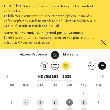
Les THÉÂTRES seront fermés du samedi 25 juillet au lundi 24
août inclus.
La billetterie rouvrira sur place et par téléphone le mardi 25
août (
sur place du mardi au samedi de 13h à 18h et par téléphone 0972
13 13 20 du mardi au samedi de 11h à 19h)
.
Notre site internet, lui, ne prend pas de vacances
!
Profitez-en pour le consulter et réserver vos places pour la
saison 26•27 sur
lestheatres.net
.
Aix-en-Provence
Marseille
LUN
MAR
MER
JEU
VEN
SAM
DIM
1
2
3
4
5
6
7
8
9