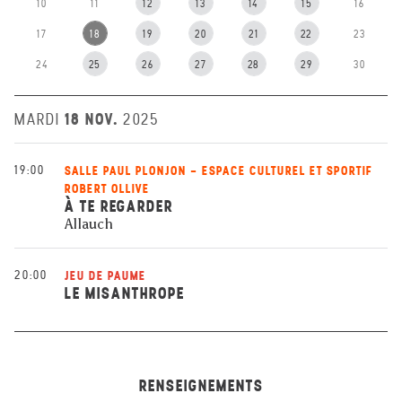
10
11
12
13
14
15
16
17
18
19
20
21
22
23
24
25
26
27
28
29
30
18 NOV.
MARDI
2025
19:00
SALLE PAUL PLONJON - ESPACE CULTUREL ET SPORTIF
ROBERT OLLIVE
À TE REGARDER
Allauch
20:00
JEU DE PAUME
LE MISANTHROPE
RENSEIGNEMENTS