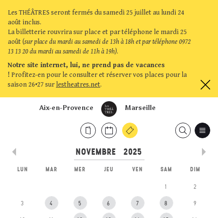
Les THÉÂTRES seront fermés du samedi 25 juillet au lundi 24
août inclus.
La billetterie rouvrira sur place et par téléphone le mardi 25
août (
sur place du mardi au samedi de 13h à 18h et par téléphone 0972
13 13 20 du mardi au samedi de 11h à 19h)
.
Notre site internet, lui, ne prend pas de vacances
!
Profitez-en pour le consulter et réserver vos places pour la
saison 26•27 sur
lestheatres.net
.
Aix-en-Provence
Marseille
LUN
MAR
MER
JEU
VEN
SAM
DIM
1
2
3
4
5
6
7
8
9