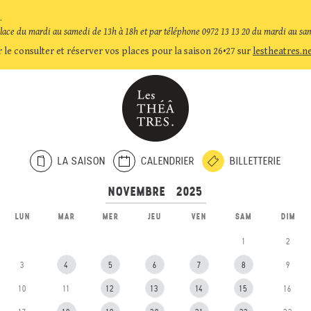
.
place du mardi au samedi de 13h à 18h et par téléphone 0972 13 13 20 du mardi au sa
 le consulter et réserver vos places pour la saison 26•27 sur
lestheatres.n
LA SAISON
CALENDRIER
BILLETTERIE
LUN
MAR
MER
JEU
VEN
SAM
DIM
1
2
3
4
5
6
7
8
9
10
11
12
13
14
15
16