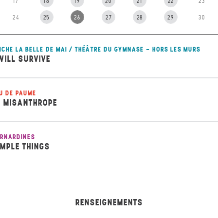
17
18
19
20
21
22
23
24
25
26
27
28
29
30
ICHE LA BELLE DE MAI / THÉÂTRE DU GYMNASE - HORS LES MURS
 WILL SURVIVE
U DE PAUME
E MISANTHROPE
RNARDINES
IMPLE THINGS
RENSEIGNEMENTS