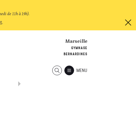
medi de 11h à 19h)
.
et
.
Marseille
GYMNASE
BERNARDINES
MENU