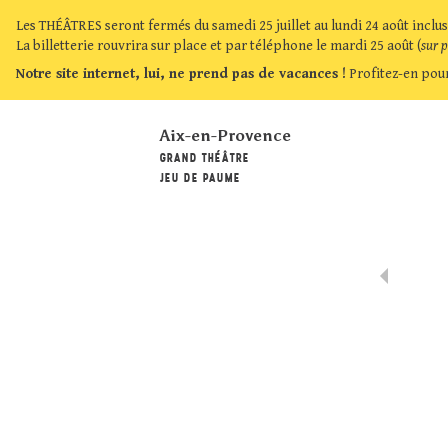
Les THÉÂTRES seront fermés du samedi 25 juillet au lundi 24 août inclus
La billetterie rouvrira sur place et par téléphone le mardi 25 août (
sur 
Notre site internet, lui, ne prend pas de vacances !
Profitez-en pour
Aix-en-Provence
GRAND THÉÂTRE
JEU DE PAUME