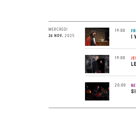
MERCREDI
19:00
FR
26 NOV.
2025
I
19:00
JE
L
20:00
BE
S