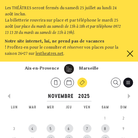
Les THÉÂTRES seront fermés du samedi 25 juillet au lundi 24
août inclus.
La billetterie rouvrira sur place et par téléphone le mardi 25
août (
sur place du mardi au samedi de 13h à 18h et par téléphone 0972
13 13 20 du mardi au samedi de 11h à 19h)
.
Notre site internet, lui, ne prend pas de vacances
!
Profitez-en pour le consulter et réserver vos places pour la
saison 26•27 sur
lestheatres.net
.
Aix-en-Provence
Marseille
LUN
MAR
MER
JEU
VEN
SAM
DIM
1
2
3
4
5
6
7
8
9