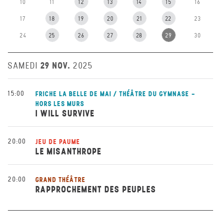
10
11
12
13
14
15
16
17
18
19
20
21
22
23
24
25
26
27
28
29
30
29 NOV.
SAMEDI
2025
15:00
FRICHE LA BELLE DE MAI / THÉÂTRE DU GYMNASE -
HORS LES MURS
I WILL SURVIVE
20:00
JEU DE PAUME
LE MISANTHROPE
20:00
GRAND THÉÂTRE
RAPPROCHEMENT DES PEUPLES