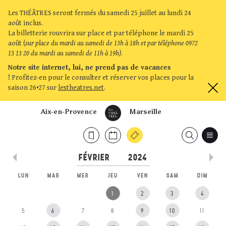
Les THÉÂTRES seront fermés du samedi 25 juillet au lundi 24
août inclus.
La billetterie rouvrira sur place et par téléphone le mardi 25
août (
sur place du mardi au samedi de 13h à 18h et par téléphone 0972
13 13 20 du mardi au samedi de 11h à 19h)
.
Notre site internet, lui, ne prend pas de vacances
!
Profitez-en pour le consulter et réserver vos places pour la
saison 26•27 sur
lestheatres.net
.
Aix-en-Provence
Marseille
LUN
MAR
MER
JEU
VEN
SAM
DIM
1
2
3
4
5
6
7
8
9
10
11