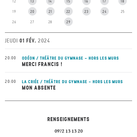
12
13
14
15
16
17
18
19
20
21
22
23
24
25
26
27
28
29
01 FÉV.
JEUDI
2024
20:00
ODÉON / THÉÂTRE DU GYMNASE - HORS LES MURS
MERCI FRANCIS !
20:00
LA CRIÉE / THÉÂTRE DU GYMNASE - HORS LES MURS
MON ABSENTE
RENSEIGNEMENTS
0972 13 13 20