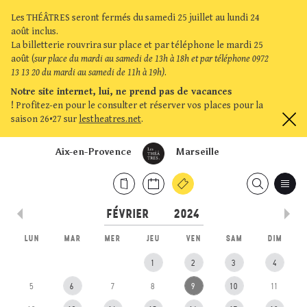
Les THÉÂTRES seront fermés du samedi 25 juillet au lundi 24
août inclus.
La billetterie rouvrira sur place et par téléphone le mardi 25
août (
sur place du mardi au samedi de 13h à 18h et par téléphone 0972
13 13 20 du mardi au samedi de 11h à 19h)
.
Notre site internet, lui, ne prend pas de vacances
!
Profitez-en pour le consulter et réserver vos places pour la
saison 26•27 sur
lestheatres.net
.
Aix-en-Provence
Marseille
LUN
MAR
MER
JEU
VEN
SAM
DIM
1
2
3
4
5
6
7
8
9
10
11