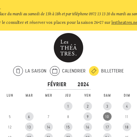
.
place du mardi au samedi de 13h à 18h et par téléphone 0972 13 13 20 du mardi au sa
 le consulter et réserver vos places pour la saison 26•27 sur
lestheatres.n
LA SAISON
CALENDRIER
BILLETTERIE
LUN
MAR
MER
JEU
VEN
SAM
DIM
1
2
3
4
5
6
7
8
9
10
11
12
13
14
15
16
17
18