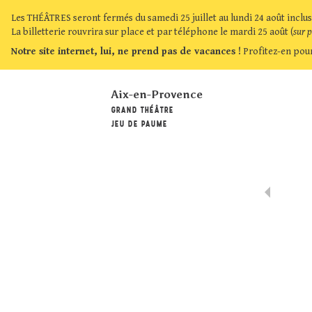
Les THÉÂTRES seront fermés du samedi 25 juillet au lundi 24 août inclus
La billetterie rouvrira sur place et par téléphone le mardi 25 août (
sur 
Notre site internet, lui, ne prend pas de vacances !
Profitez-en pour
Aix-en-Provence
GRAND THÉÂTRE
JEU DE PAUME