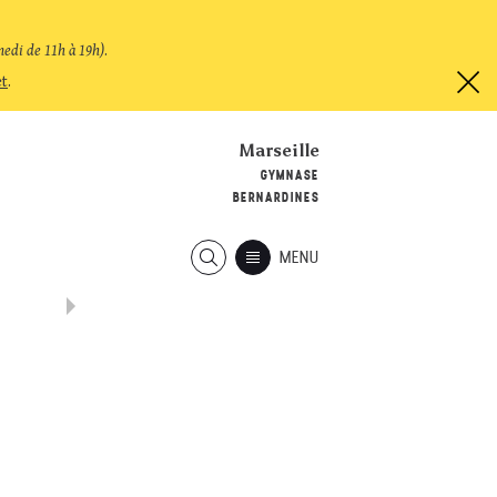
medi de 11h à 19h)
.
et
.
Marseille
GYMNASE
BERNARDINES
MENU