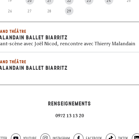
19
20
21
22
23
24
25
26
27
28
29
AND THÉÂTRE
ALANDAIN BALLET BIARRITZ
ant-scène avec Joël Nicod, rencontre avec Thierry Malandain
AND THÉÂTRE
ALANDAIN BALLET BIARRITZ
RENSEIGNEMENTS
0972 13 13 20
TTER
YOUTUBE
INSTAGRAM
FACEBOOK
TIKTOK