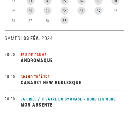
12
13
14
15
16
17
18
19
20
21
22
23
24
25
26
27
28
29
03 FÉV.
SAMEDI
2024
20:00
JEU DE PAUME
ANDROMAQUE
20:00
GRAND THÉÂTRE
CABARET NEW BURLESQUE
20:00
LA CRIÉE / THÉÂTRE DU GYMNASE - HORS LES MURS
MON ABSENTE