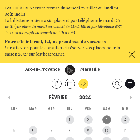
Les THÉÂTRES seront fermés du samedi 25 juillet au lundi 24
août inclus.
La billetterie rouvrira sur place et par téléphone le mardi 25
août (
sur place du mardi au samedi de 13h à 18h et par téléphone 0972
13 13 20 du mardi au samedi de 11h à 19h)
.
Notre site internet, lui, ne prend pas de vacances
!
Profitez-en pour le consulter et réserver vos places pour la
saison 26•27 sur
lestheatres.net
.
Aix-en-Provence
Marseille
LUN
MAR
MER
JEU
VEN
SAM
DIM
1
2
3
4
5
6
7
8
9
10
11