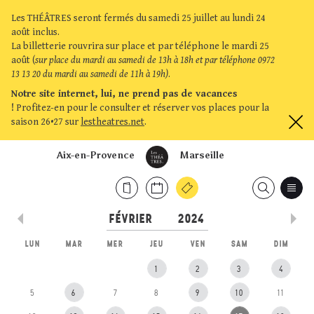
Les THÉÂTRES seront fermés du samedi 25 juillet au lundi 24
août inclus.
La billetterie rouvrira sur place et par téléphone le mardi 25
août (
sur place du mardi au samedi de 13h à 18h et par téléphone 0972
13 13 20 du mardi au samedi de 11h à 19h)
.
Notre site internet, lui, ne prend pas de vacances
!
Profitez-en pour le consulter et réserver vos places pour la
saison 26•27 sur
lestheatres.net
.
Aix-en-Provence
Marseille
LUN
MAR
MER
JEU
VEN
SAM
DIM
1
2
3
4
5
6
7
8
9
10
11