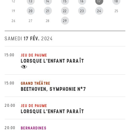
12
13
14
15
16
17
18
19
20
21
22
23
24
25
26
27
28
29
17 FÉV.
SAMEDI
2024
15:00
JEU DE PAUME
LORSQUE L’ENFANT PARAÎT
15:00
GRAND THÉÂTRE
BEETHOVEN, SYMPHONIE N°7
20:00
JEU DE PAUME
LORSQUE L’ENFANT PARAÎT
20:00
BERNARDINES