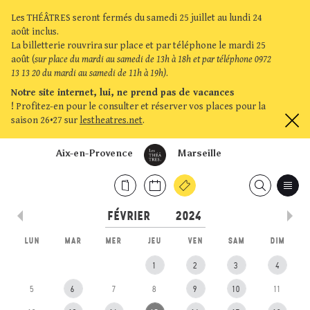
Les THÉÂTRES seront fermés du samedi 25 juillet au lundi 24
août inclus.
La billetterie rouvrira sur place et par téléphone le mardi 25
août (
sur place du mardi au samedi de 13h à 18h et par téléphone 0972
13 13 20 du mardi au samedi de 11h à 19h)
.
Notre site internet, lui, ne prend pas de vacances
!
Profitez-en pour le consulter et réserver vos places pour la
saison 26•27 sur
lestheatres.net
.
Aix-en-Provence
Marseille
LUN
MAR
MER
JEU
VEN
SAM
DIM
1
2
3
4
5
6
7
8
9
10
11