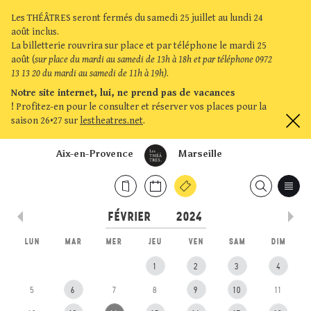
Les THÉÂTRES seront fermés du samedi 25 juillet au lundi 24
août inclus.
La billetterie rouvrira sur place et par téléphone le mardi 25
août (
sur place du mardi au samedi de 13h à 18h et par téléphone 0972
13 13 20 du mardi au samedi de 11h à 19h)
.
Notre site internet, lui, ne prend pas de vacances
!
Profitez-en pour le consulter et réserver vos places pour la
saison 26•27 sur
lestheatres.net
.
Aix-en-Provence
Marseille
LUN
MAR
MER
JEU
VEN
SAM
DIM
1
2
3
4
5
6
7
8
9
10
11