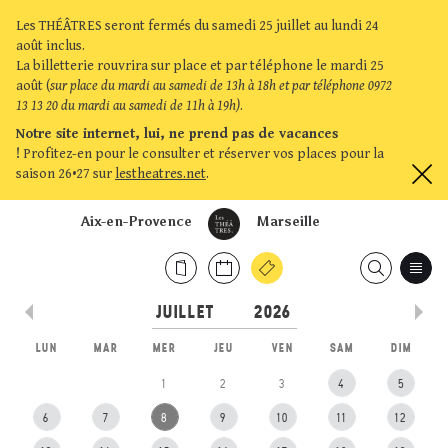
Les THÉÂTRES seront fermés du samedi 25 juillet au lundi 24
août inclus.
La billetterie rouvrira sur place et par téléphone le mardi 25
août (
sur place du mardi au samedi de 13h à 18h et par téléphone 0972
13 13 20 du mardi au samedi de 11h à 19h)
.
Notre site internet, lui, ne prend pas de vacances
!
Profitez-en pour le consulter et réserver vos places pour la
saison 26•27 sur
lestheatres.net
.
Aix-en-Provence
Marseille
LUN
MAR
MER
JEU
VEN
SAM
DIM
1
2
3
4
5
6
7
8
9
10
11
12