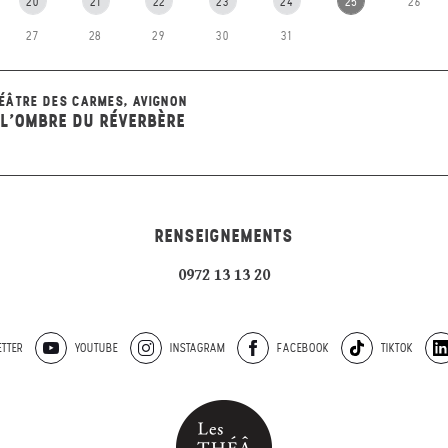
20
21
22
23
24
25
26
27
28
29
30
31
ÉÂTRE DES CARMES, AVIGNON
 L'OMBRE DU RÉVERBÈRE
RENSEIGNEMENTS
0972 13 13 20
TTER
YOUTUBE
INSTAGRAM
FACEBOOK
TIKTOK