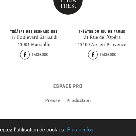
THÉÂTRE DES BERNARDINES
THÉÂTRE DU JEU DE PAUME
17 Boulevard Garibaldi
21 Rue de l’Opéra
13001 Marseille
13100 Aix-en-Provence
FACEBOOK
FACEBOOK
ESPACE PRO
Presse
Production
Plan du site
Crédits
Mentions légales
eptez l’utilisation de cookies.
Plus d’infos