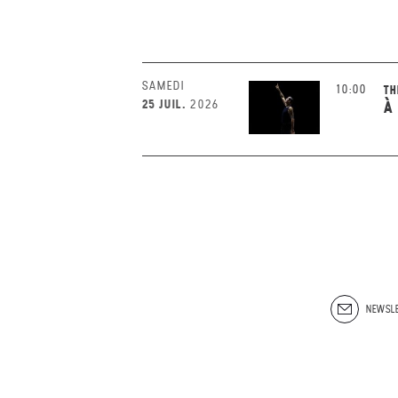
SAMEDI
10:00
TH
25 JUIL.
2026
À
NEWSLE