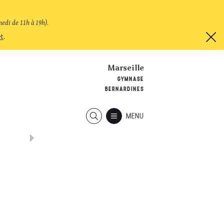
medi de 11h à 19h)
.
et
.
Marseille
GYMNASE
BERNARDINES
MENU