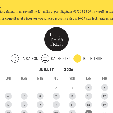
.
place du mardi au samedi de 13h à 18h et par téléphone 0972 13 13 20 du mardi au sa
 le consulter et réserver vos places pour la saison 26•27 sur
lestheatres.n
LA SAISON
CALENDRIER
BILLETTERIE
LUN
MAR
MER
JEU
VEN
SAM
DIM
1
2
3
4
5
6
7
8
9
10
11
12
13
14
15
16
17
18
19