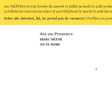
Les THÉÂTRES seront fermés du samedi 25 juillet au lundi 24 août inclus
La billetterie rouvrira sur place et par téléphone le mardi 25 août (
sur 
Notre site internet, lui, ne prend pas de vacances !
Profitez-en pour
Aix-en-Provence
GRAND THÉÂTRE
JEU DE PAUME