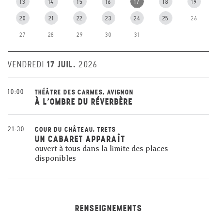
13
14
15
16
17
18
19
20
21
22
23
24
25
26
27
28
29
30
31
17 JUIL.
VENDREDI
2026
10:00
THÉÂTRE DES CARMES, AVIGNON
À L'OMBRE DU RÉVERBÈRE
21:30
COUR DU CHÂTEAU, TRETS
UN CABARET APPARAÎT
ouvert à tous dans la limite des places
disponibles
RENSEIGNEMENTS