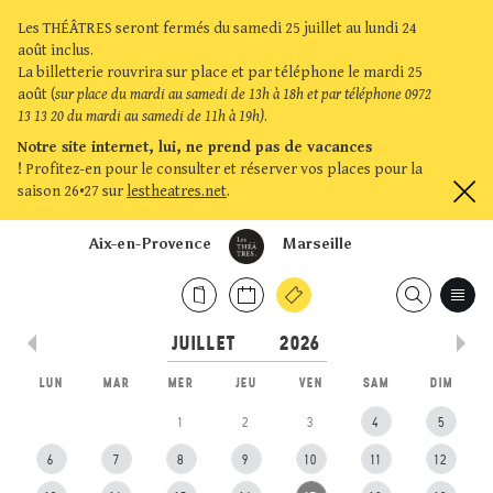
Les THÉÂTRES seront fermés du samedi 25 juillet au lundi 24
août inclus.
La billetterie rouvrira sur place et par téléphone le mardi 25
août (
sur place du mardi au samedi de 13h à 18h et par téléphone 0972
13 13 20 du mardi au samedi de 11h à 19h)
.
Notre site internet, lui, ne prend pas de vacances
!
Profitez-en pour le consulter et réserver vos places pour la
saison 26•27 sur
lestheatres.net
.
Aix-en-Provence
Marseille
LUN
MAR
MER
JEU
VEN
SAM
DIM
1
2
3
4
5
6
7
8
9
10
11
12