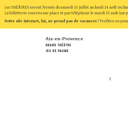
Les THÉÂTRES seront fermés du samedi 25 juillet au lundi 24 août inclus
La billetterie rouvrira sur place et par téléphone le mardi 25 août (
sur 
Notre site internet, lui, ne prend pas de vacances !
Profitez-en pour
Aix-en-Provence
GRAND THÉÂTRE
JEU DE PAUME