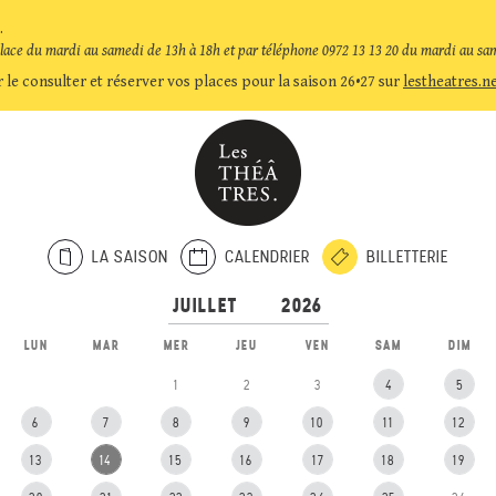
.
place du mardi au samedi de 13h à 18h et par téléphone 0972 13 13 20 du mardi au sa
 le consulter et réserver vos places pour la saison 26•27 sur
lestheatres.n
LA SAISON
CALENDRIER
BILLETTERIE
LUN
MAR
MER
JEU
VEN
SAM
DIM
1
2
3
4
5
6
7
8
9
10
11
12
13
14
15
16
17
18
19