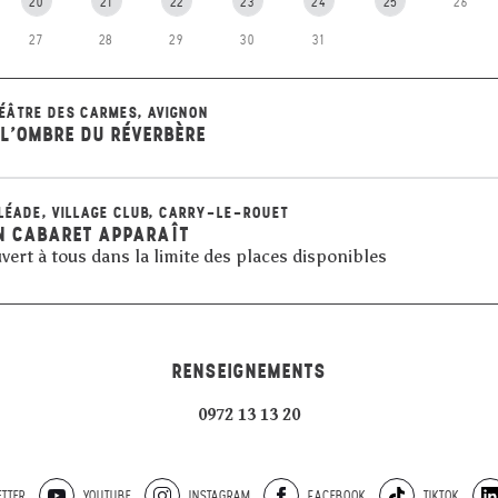
20
21
22
23
24
25
26
27
28
29
30
31
ÉÂTRE DES CARMES, AVIGNON
 L'OMBRE DU RÉVERBÈRE
LÉADE, VILLAGE CLUB, CARRY-LE-ROUET
N CABARET APPARAÎT
vert à tous dans la limite des places disponibles
RENSEIGNEMENTS
0972 13 13 20
TTER
YOUTUBE
INSTAGRAM
FACEBOOK
TIKTOK