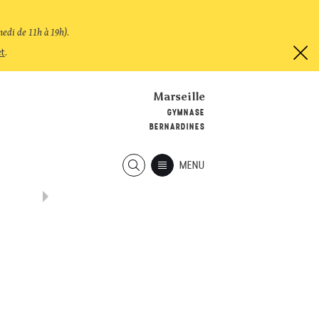
medi de 11h à 19h)
.
et
.
Marseille
GYMNASE
BERNARDINES
MENU