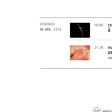
VENDREDI
10:00
TH
24 JUIL.
2026
À
21:30
VI
U
ou
NEWSLE