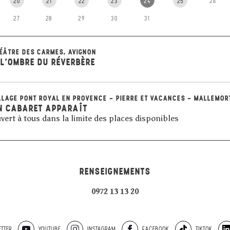
20
21
22
23
24
25
26
27
28
29
30
31
ÉÂTRE DES CARMES, AVIGNON
 L'OMBRE DU RÉVERBÈRE
LLAGE PONT ROYAL EN PROVENCE - PIERRE ET VACANCES - MALLEMOR
N CABARET APPARAÎT
vert à tous dans la limite des places disponibles
RENSEIGNEMENTS
0972 13 13 20
TTER
YOUTUBE
INSTAGRAM
FACEBOOK
TIKTOK