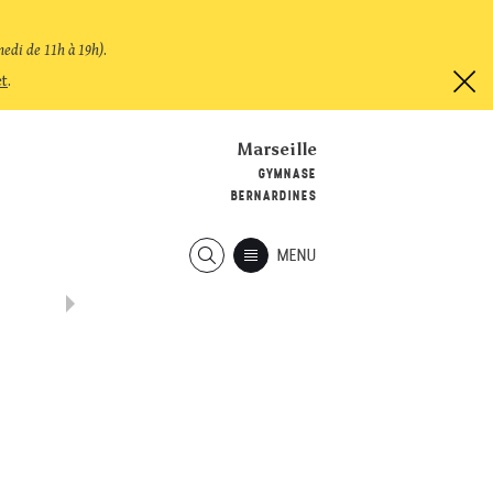
medi de 11h à 19h)
.
et
.
Marseille
GYMNASE
BERNARDINES
MENU