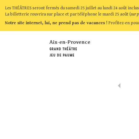
Les THÉÂTRES seront fermés du samedi 25 juillet au lundi 24 août inclus
La billetterie rouvrira sur place et par téléphone le mardi 25 août (
sur 
Notre site internet, lui, ne prend pas de vacances !
Profitez-en pour
Aix-en-Provence
GRAND THÉÂTRE
JEU DE PAUME