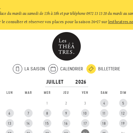
.
place du mardi au samedi de 13h à 18h et par téléphone 0972 13 13 20 du mardi au sa
 le consulter et réserver vos places pour la saison 26•27 sur
lestheatres.n
LA SAISON
CALENDRIER
BILLETTERIE
LUN
MAR
MER
JEU
VEN
SAM
DIM
1
2
3
4
5
6
7
8
9
10
11
12
13
14
15
16
17
18
19