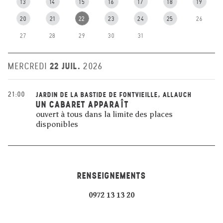
13
14
15
16
17
18
19
20
21
22
23
24
25
26
27
28
29
30
31
22 JUIL.
MERCREDI
2026
21:00
JARDIN DE LA BASTIDE DE FONTVIEILLE, ALLAUCH
UN CABARET APPARAÎT
ouvert à tous dans la limite des places
disponibles
RENSEIGNEMENTS
0972 13 13 20