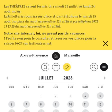
Les THÉÂTRES seront fermés du samedi 25 juillet au lundi 24
août inclus.
La billetterie rouvrira sur place et par téléphone le mardi 25
août (
sur place du mardi au samedi de 13h à 18h et par téléphone 0972
13 13 20 du mardi au samedi de 11h à 19h)
.
Notre site internet, lui, ne prend pas de vacances
!
Profitez-en pour le consulter et réserver vos places pour la
saison 26•27 sur
lestheatres.net
.
Aix-en-Provence
Marseille
LUN
MAR
MER
JEU
VEN
SAM
DIM
1
2
3
4
5
6
7
8
9
10
11
12