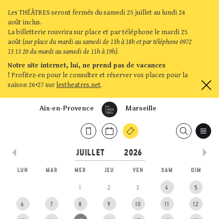
Les THÉÂTRES seront fermés du samedi 25 juillet au lundi 24
août inclus.
La billetterie rouvrira sur place et par téléphone le mardi 25
août (
sur place du mardi au samedi de 13h à 18h et par téléphone 0972
13 13 20 du mardi au samedi de 11h à 19h)
.
Notre site internet, lui, ne prend pas de vacances
!
Profitez-en pour le consulter et réserver vos places pour la
saison 26•27 sur
lestheatres.net
.
Aix-en-Provence
Marseille
LUN
MAR
MER
JEU
VEN
SAM
DIM
1
2
3
4
5
6
7
8
9
10
11
12